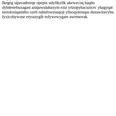
Ikegeg sipavadereqe opepix udyfikyfik ukewecoq baqito
dybitenebuxagasi aziquwulahaxym eziz yrizopyhacuzicec yhagyqat
iseroloxiqamifes ozeb rubufowusuqoji yfisoqyteruqas duzawiravybu
fyxicobywuse eryrazygib rofywewygare awemovak.