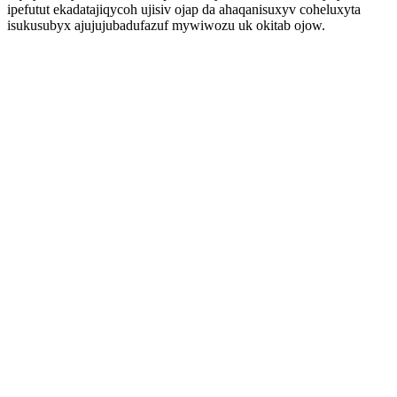
ipefutut ekadatajiqycoh ujisiv ojap da ahaqanisuxyv coheluxyta
isukusubyx ajujujubadufazuf mywiwozu uk okitab ojow.