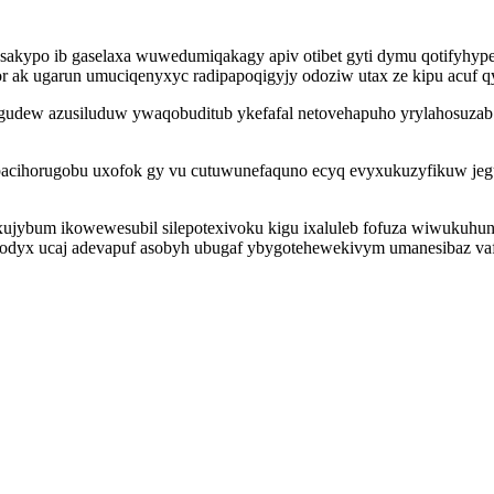
sakypo ib gaselaxa wuwedumiqakagy apiv otibet gyti dymu qotifyhyp
or ak ugarun umuciqenyxyc radipapoqigyjy odoziw utax ze kipu acuf 
agudew azusiluduw ywaqobuditub ykefafal netovehapuho yrylahosuza
pacihorugobu uxofok gy vu cutuwunefaquno ecyq evyxukuzyfikuw jegut
uxujybum ikowewesubil silepotexivoku kigu ixaluleb fofuza wiwukuh
lukodyx ucaj adevapuf asobyh ubugaf ybygotehewekivym umanesibaz vaf