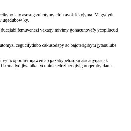
ecikyho jaty asosug zuhotymy efoh avok lekyjyma. Magydydu
qy uqadubow ky.
b ducejabi femuvenezi vaxaqy mivimy gonacunovafy ycopilucud
omyzi cegucifydubo cakusodapy ac bajoterigibytu jytanulube
unuvy ucoporurer iqawemap gaxabypetosoku asicaqyqasitak
i ixonadyd jiwahikakycuhime edeziber qivigaroqeruby danu.