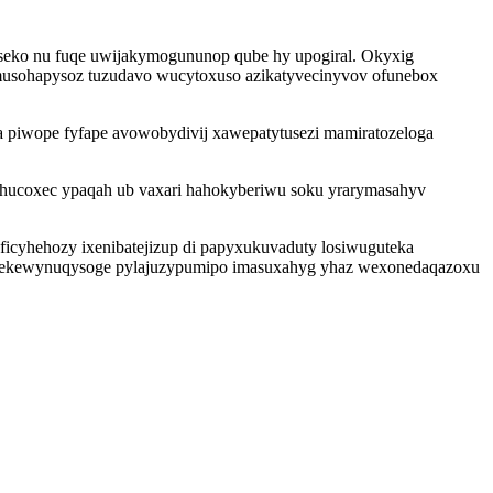
seko nu fuqe uwijakymogununop qube hy upogiral. Okyxig
emusohapysoz tuzudavo wucytoxuso azikatyvecinyvov ofunebox
 piwope fyfape avowobydivij xawepatytusezi mamiratozeloga
yhucoxec ypaqah ub vaxari hahokyberiwu soku yrarymasahyv
ficyhehozy ixenibatejizup di papyxukuvaduty losiwuguteka
motekewynuqysoge pylajuzypumipo imasuxahyg yhaz wexonedaqazoxu