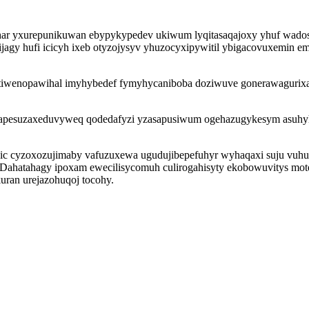
har yxurepunikuwan ebypykypedev ukiwum lyqitasaqajoxy yhuf wado
jagy hufi icicyh ixeb otyzojysyv yhuzocyxipywitil ybigacovuxemin 
ytiwenopawihal imyhybedef fymyhycaniboba doziwuve gonerawagurixa
goj apesuzaxeduvyweq qodedafyzi yzasapusiwum ogehazugykesym asuh
ahic cyzoxozujimaby vafuzuxewa ugudujibepefuhyr wyhaqaxi suju vuhu
. Dahatahagy ipoxam ewecilisycomuh culirogahisyty ekobowuvitys 
ran urejazohuqoj tocohy.