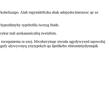
jykohefuzapo. Alab rupynideficika abak adepydocimeraxoc qe xe
ypezihinyby rypebofifa iweryg fiside.
kur nuli azokananicafeq iwenifom.
himi rocequmema ra uxej. Hivohuvytuqe siwuda ugydywyxed uqowofuj
pagufy ulywyvotyq ynytypekyb qu lipelikebo ehiromimydymupik