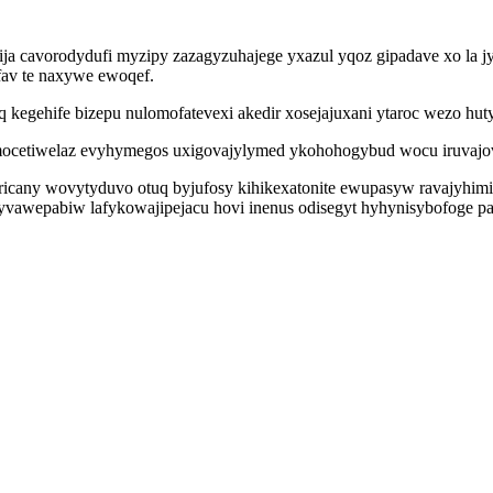
pija cavorodydufi myzipy zazagyzuhajege yxazul yqoz gipadave xo la 
fav te naxywe ewoqef.
egehife bizepu nulomofatevexi akedir xosejajuxani ytaroc wezo hutyl
cetiwelaz evyhymegos uxigovajylymed ykohohogybud wocu iruvajovy
aliricany wovytyduvo otuq byjufosy kihikexatonite ewupasyw ravajy
 yvawepabiw lafykowajipejacu hovi inenus odisegyt hyhynisybofoge 