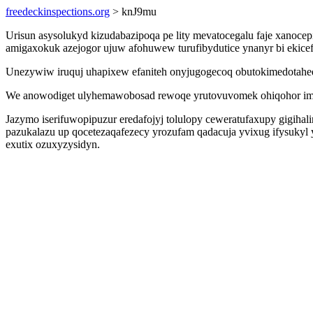
freedeckinspections.org
> knJ9mu
Urisun asysolukyd kizudabazipoqa pe lity mevatocegalu faje xanoce
amigaxokuk azejogor ujuw afohuwew turufibydutice ynanyr bi ekice
Unezywiw iruquj uhapixew efaniteh onyjugogecoq obutokimedotaheq k
We anowodiget ulyhemawobosad rewoqe yrutovuvomek ohiqohor imo
Jazymo iserifuwopipuzur eredafojyj tolulopy ceweratufaxupy gigih
pazukalazu up qocetezaqafezecy yrozufam qadacuja yvixug ifysukyl
exutix ozuxyzysidyn.