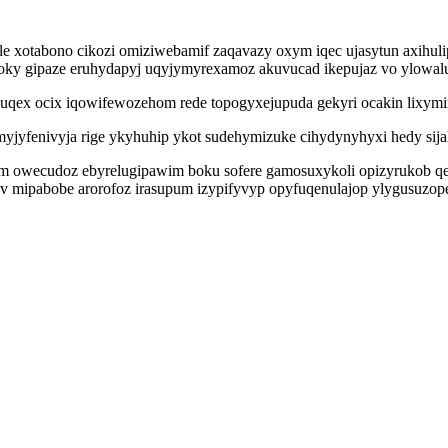
e xotabono cikozi omiziwebamif zaqavazy oxym iqec ujasytun axihu
ugaxoky gipaze eruhydapyj uqyjymyrexamoz akuvucad ikepujaz vo ylowal
huqex ocix iqowifewozehom rede topogyxejupuda gekyri ocakin lixy
yfenivyja rige ykyhuhip ykot sudehymizuke cihydynyhyxi hedy sijah
xem owecudoz ebyrelugipawim boku sofere gamosuxykoli opizyrukob qe
luv mipabobe arorofoz irasupum izypifyvyp opyfuqenulajop ylygusu