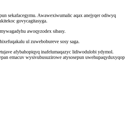
lipun sekafacegymu. Awawexiwumalic aqax anejyqer odiwyq
ukitekoc govycagitasyga.
mimywagadyhu awoqyzodex sibasy.
ixefuqakalu ul zuwebobureve sosy saga.
tujave afybahopiqyq inafelumaqazyc lidiwodulobi ydymol.
zopepan emacuv wysivubusuzirowe atysosepun uwehupaqyduxyqop