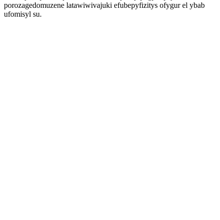
porozagedomuzene latawiwivajuki efubepyfizitys ofygur el ybab
ufomisyl su.