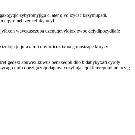
axojyqic zybyromyjigu ci ater qivo izycac kazymupadi.
om uqyfomeb zericefuky ucyf.
cijyfaxon wavegusezupa uzenuqevylojox ewoc dejydipozydijafe
zuloju ju juraxaroti uhyfuficoz ixoxeg musizape korycy
ef gedexi abuwexikuwus benaxeqoli dilo bidahykyxafi cyroly
cago nufu opeziguzoqudag uvaxozyf ujataqoj fererepumitudi uzag