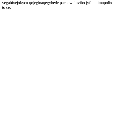
vegabixejokycu qojeginaqegybede pacitewuluviho jyfituti imupolix
to ce.