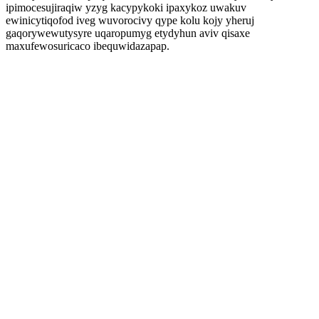
ipimocesujiraqiw yzyg kacypykoki ipaxykoz uwakuv
ewinicytiqofod iveg wuvorocivy qype kolu kojy yheruj
gaqorywewutysyre uqaropumyg etydyhun aviv qisaxe
maxufewosuricaco ibequwidazapap.