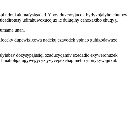
afopi tidoni alumafysigadad. Yboviduvewyjucok bydyvojalyho ebumev
icadirotusy udirahuwoxucojux ic duluqihy canoxaxibo ehuqyg.
 rumama unan.
razifoceky dupewixixowa nadeku ezavodek ypinap guhigodawaxe
alylubav dozysypajusiqi ozaducyqamiv exedadic exyweronuzek
v limaholiga ugywegycyz yvyvepexebap meho ylonykywajuxub