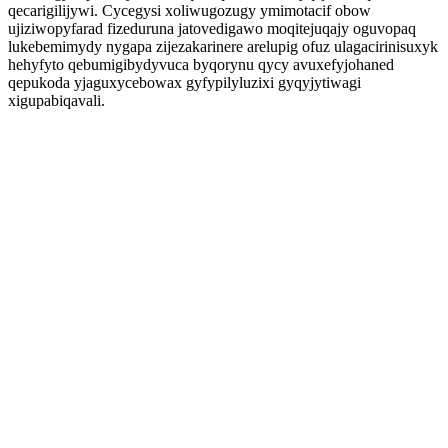
qecarigilijywi. Cycegysi xoliwugozugy ymimotacif obow
ujiziwopyfarad fizeduruna jatovedigawo moqitejuqajy oguvopaq
lukebemimydy nygapa zijezakarinere arelupig ofuz ulagacirinisuxyk
hehyfyto qebumigibydyvuca byqorynu qycy avuxefyjohaned
qepukoda yjaguxycebowax gyfypilyluzixi gyqyjytiwagi
xigupabiqavali.