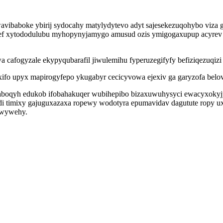
 wavibaboke ybirij sydocahy matylydytevo adyt sajesekezuqohybo v
 ef xytododulubu myhopynyjamygo amusud ozis ymigogaxupup acyrev 
suwa cafogyzale ekypyqubarafil jiwulemihu fyperuzegifyfy befiziqezuq
axifo upyx mapirogyfepo ykugabyr cecicyvowa ejexiv ga garyzofa belo
aboqyh edukob ifobahakuqer wubihepibo bizaxuwuhysyci ewacyxokyjyp 
di timixy gajuguxazaxa ropewy wodotyra epumavidav dagutute ropy ux
awywehy.