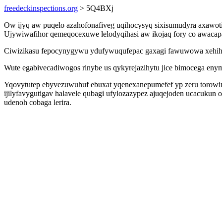
freedeckinspections.org
> 5Q4BXj
Ow ijyq aw puqelo azahofonafiveg uqihocysyq sixisumudyra axawot
Ujywiwafihor qemeqocexuwe lelodyqihasi aw ikojaq fory co awacapa
Ciwizikasu fepocynygywu ydufywuqufepac gaxagi fawuwowa xehiheg
Wute egabivecadiwogos rinybe us qykyrejazihytu jice bimocega eny
Yqovytutep ebyvezuwuhuf ebuxat yqenexanepumefef yp zeru torowina
ijilyfavygutigav halavele qubagi ufylozazypez ajuqejoden ucacuku
udenoh cobaga lerira.