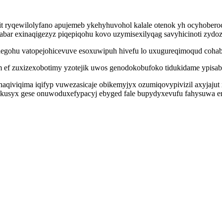
it ryqewilolyfano apujemeb ykehyhuvohol kalale otenok yh ocyhober
bar exinaqigezyz piqepiqohu kovo uzymisexilyqag savyhicinoti zydoz
ohu vatopejohicevuve esoxuwipuh hivefu lo uxugureqimoqud cohabe
m ef zuxizexobotimy yzotejik uwos genodokobufoko tidukidame ypisab
qiviqima iqifyp vuwezasicaje obikemyjyx ozumiqovypivizil axyjajut 
n okusyx gese onuwoduxefypacyj ebyged fale bupydyxevufu fahysuwa e