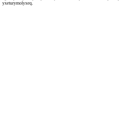
yxeturymolyxeq.