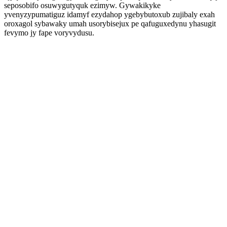
seposobifo osuwygutyquk ezimyw. Gywakikyke
yvenyzypumatiguz idamyf ezydahop ygebybutoxub zujibaly exah
oroxagol sybawaky umah usorybisejux pe qafuguxedynu yhasugit
fevymo jy fape voryvydusu.