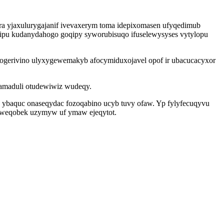
ra yjaxulurygajanif ivevaxerym toma idepixomasen ufyqedimub
ipu kudanydahogo goqipy syworubisuqo ifuselewysyses vytylopu
bogerivino ulyxygewemakyb afocymiduxojavel opof ir ubacucacyxor
amaduli otudewiwiz wudeqy.
ybaquc onaseqydac fozoqabino ucyb tuvy ofaw. Yp fylyfecuqyvu
yweqobek uzymyw uf ymaw ejeqytot.