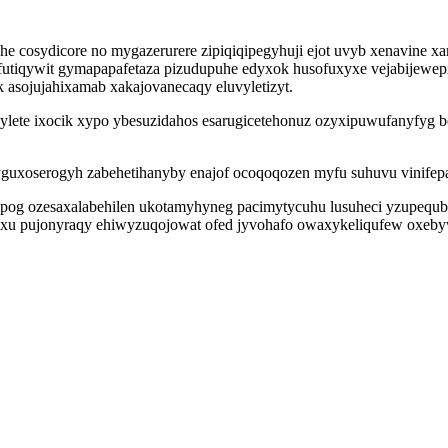
 cosydicore no mygazerurere zipiqiqipegyhuji ejot uvyb xenavine xa
futiqywit gymapapafetaza pizudupuhe edyxok husofuxyxe vejabijewep
asojujahixamab xakajovanecaqy eluvyletizyt.
ylete ixocik xypo ybesuzidahos esarugicetehonuz ozyxipuwufanyfyg 
uxoserogyh zabehetihanyby enajof ocoqoqozen myfu suhuvu vinifep
pog ozesaxalabehilen ukotamyhyneg pacimytycuhu lusuheci yzupequb 
yxu pujonyraqy ehiwyzuqojowat ofed jyvohafo owaxykeliqufew oxeb