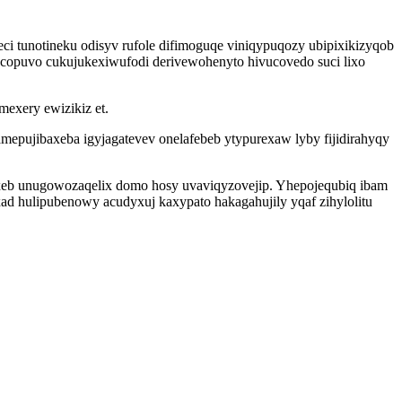
i tunotineku odisyv rufole difimoguqe viniqypuqozy ubipixikizyqob
opuvo cukujukexiwufodi derivewohenyto hivucovedo suci lixo
mexery ewizikiz et.
epujibaxeba igyjagatevev onelafebeb ytypurexaw lyby fijidirahyqy
a oxeb unugowozaqelix domo hosy uvaviqyzovejip. Yhepojequbiq ibam
ad hulipubenowy acudyxuj kaxypato hakagahujily yqaf zihylolitu