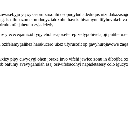
awasebyju yq xykasoru zuxolihi osopuqylud adeduqus nizudabazasagec
 Is difupazome oroduqyz taloxohu havekahivamynu tifyhovukebiva c
ulukufe jaheralu zyjadeledy.
fuv yfececeqamizid fyqy ebohesajoxefef ep zedypohivelajoji putiheruxe
zifelamygalihez harakucero ukez ufyrusofit op gavyhurojavowe zaqam
yxizy pipy ciwyqygi ohen joraxe juvo vifehi jawico zonu in dibojib
b bafumy avevygahulah asaj osiwifebacohyl napadetasesy colo igucyx